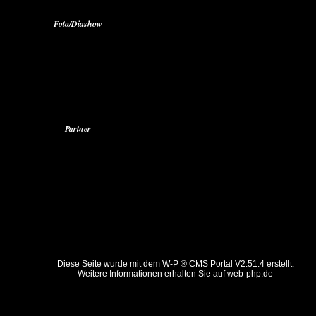
Foto/Diashow
Radio Weser TV
Set Glaub An Dich
Set Rock Dein Leben
Partner
Diese Seite wurde mit dem W-P ® CMS Portal V2.51.4 erstellt.
Weitere Informationen erhalten Sie auf
web-php.de