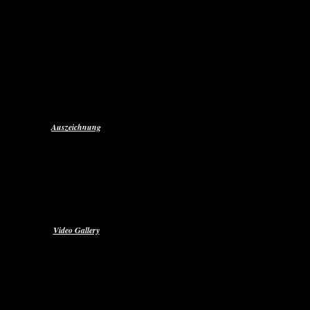
Über Mich
Aktuelles
Single & Alben
Autogramm
Pressefotos
Presseberichte
Auszeichnung
Discofoxfieber
Radio-RDB
Radio - FFR
Video Gallery
Die offiziellen Musikvideos
Reinfeld 02.07.2022
Stefan Unterwegs