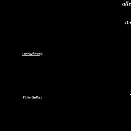
alle
Über Mich
Aktuelles
Single & Alben
Autogramm
Due
Pressefotos
Presseberichte
Auszeichnung
Discofoxfieber
Radio-RDB
Radio - FFR
Video Gallery
Die offiziellen Musikvideos
Reinfeld 02.07.2022
Stefan Unterwegs