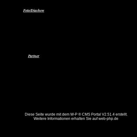
Foto/Diashow
Radio Weser TV
Set Glaub An Dich
Set Rock Dein Leben
Partner
Diese Seite wurde mit dem W-P ® CMS Portal V2.51.4 erstellt.
Weitere Informationen erhalten Sie auf
web-php.de